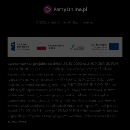
© 2026 - PartyOnline - All Rights reserved
Łączna wartość projektu na dzień 31.10.2023 to 3 200 000,00 PLN
PARTYONLINE SP. Z O.O. SP.K. realizuje projekt dofinansowany z funduszy
europejskich „opracowanie pakietu oprogramowania zawierającego algorytm
rozpoznawania twarzy na rzecz firmy PARTYONLINE SP. Z O.O. SP.K.”. Celem
projektu jest wzrost konkurencyjności firmy PARTYONLINE SP. Z O.O. SP.K. na
polskim rynku oprogramowania dla branży klubowej oraz eventowej, poprzez
zaoferowanie nowego, innowacyjnego produktu. Efektem projektu będzie
opracowanie nowego produktu w wersji mobilnej, który znaczne podniesienie
zarówno bezpieczeństwo jak i efektywność organizacji imprez. Wartość projektu
wynosi: 282 900,00 PLN, z czego 195 500,00 PLN dofinansowanie ze środków
Regionalnego Programu Operacyjnego Województwa Zachodniopomorskiego.
Zobacz więcej