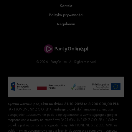
Kontakt
Polityka prywatności
Regulamin
© 2026 - PartyOnline - All Rights reserved
Łączna wartość projektu na dzień 31.10.2023 to 3 200 000,00 PLN
PARTYONLINE SP. Z O.O. SP.K. realizuje projekt dofinansowany z funduszy
europejskich „opracowanie pakietu oprogramowania zawierającego algorytm
rozpoznawania twarzy na rzecz firmy PARTYONLINE SP. Z O.O. SP.K.”. Celem
projektu jest wzrost konkurencyjności firmy PARTYONLINE SP. Z O.O. SP.K. na
polskim rynku oprogramowania dla branży klubowej oraz eventowej, poprzez