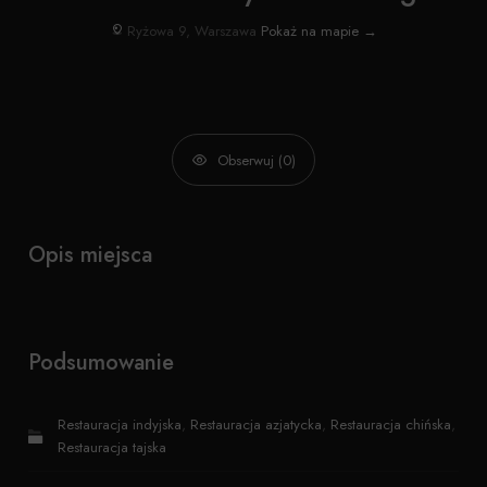
Ryżowa 9, Warszawa
Pokaż na mapie →
Obserwuj (0)
Opis miejsca
Podsumowanie
Restauracja indyjska
,
Restauracja azjatycka
,
Restauracja chińska
,
Restauracja tajska