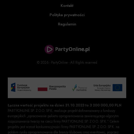
Kontakt
Polityka prywatności
Regulamin
© 2026 - PartyOnline - All Rights reserved
Łączna wartość projektu na dzień 31.10.2023 to 3 200 000,00 PLN
PARTYONLINE SP. Z O.O. SP.K. realizuje projekt dofinansowany z funduszy
europejskich „opracowanie pakietu oprogramowania zawierającego algorytm
rozpoznawania twarzy na rzecz firmy PARTYONLINE SP. Z O.O. SP.K.”. Celem
projektu jest wzrost konkurencyjności firmy PARTYONLINE SP. Z O.O. SP.K. na
polskim rynku oprogramowania dla branży klubowej oraz eventowej, poprzez