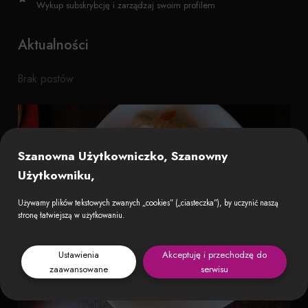
Wykup subskrybcję i zarządzaj swoim profilem
Aktualności
Brak postów
Szanowna Użytkowniczko, Szanowny
Użytkowniku,
Używamy plików tekstowych zwanych „cookies” („ciasteczka”), by uczynić naszą
stronę łatwiejszą w użytkowaniu.
Ustawienia
Akceptuję i przechodzę do
zaawansowane
serwisu