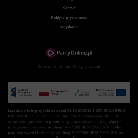
Kontakt
Polityka prywatności
Regulamin
© 2026 - PartyOnline - All Rights reserved
Łączna wartość projektu na dzień 31.10.2023 to 3 200 000,00 PLN
PARTYONLINE SP. Z O.O. SP.K. realizuje projekt dofinansowany z funduszy
europejskich „opracowanie pakietu oprogramowania zawierającego algorytm
rozpoznawania twarzy na rzecz firmy PARTYONLINE SP. Z O.O. SP.K.”. Celem
projektu jest wzrost konkurencyjności firmy PARTYONLINE SP. Z O.O. SP.K. na