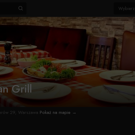
n Grill
erów 29, Warszawa
Pokaż na mapie →