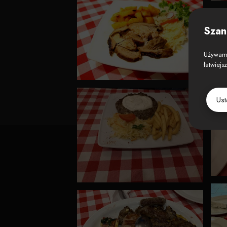
Szan
Używamy
łatwiejs
Us