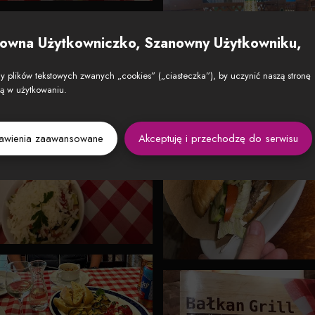
owna Użytkowniczko, Szanowny Użytkowniku,
 plików tekstowych zwanych „cookies” („ciasteczka”), by uczynić naszą stronę
zą w użytkowaniu.
tawienia zaawansowane
Akceptuję i przechodzę do serwisu