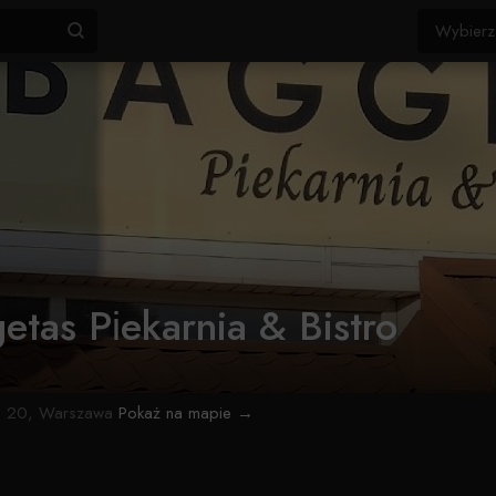
etas Pіekarnia & Bistro
 20, Warszawa
Pokaż na mapie →