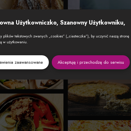
owna Użytkowniczko, Szanowny Użytkowniku,
 plików tekstowych zwanych „cookies” („ciasteczka”), by uczynić naszą stronę
zą w użytkowaniu.
tawienia zaawansowane
Akceptuję i przechodzę do serwisu