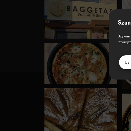
Szan
Używamy
łatwiejs
Us