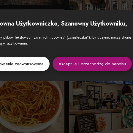
owna Użytkowniczko, Szanowny Użytkowniku,
 plików tekstowych zwanych „cookies” („ciasteczka”), by uczynić naszą stronę
zą w użytkowaniu.
tawienia zaawansowane
Akceptuję i przechodzę do serwisu