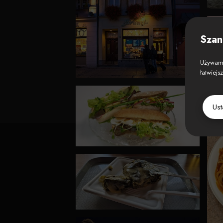
Szan
Używamy
łatwiejs
Us