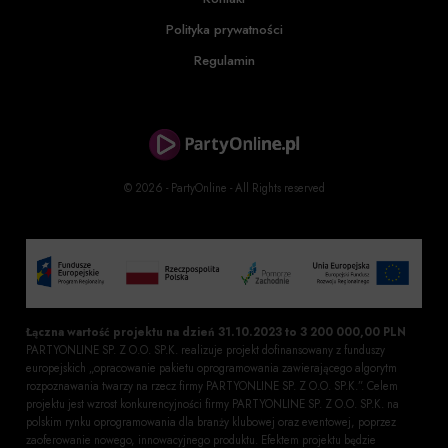
Polityka prywatności
Regulamin
© 2026 - PartyOnline - All Rights reserved
Łączna wartość projektu na dzień 31.10.2023 to 3 200 000,00 PLN
PARTYONLINE SP. Z O.O. SP.K. realizuje projekt dofinansowany z funduszy
europejskich „opracowanie pakietu oprogramowania zawierającego algorytm
rozpoznawania twarzy na rzecz firmy PARTYONLINE SP. Z O.O. SP.K.”. Celem
projektu jest wzrost konkurencyjności firmy PARTYONLINE SP. Z O.O. SP.K. na
polskim rynku oprogramowania dla branży klubowej oraz eventowej, poprzez
zaoferowanie nowego, innowacyjnego produktu. Efektem projektu będzie