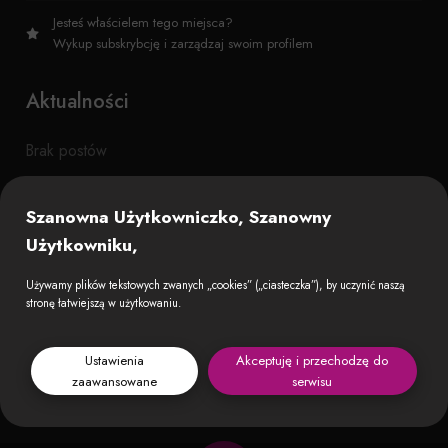
Jesteś właścielem tego miejsca?
Wykup subskrybcję i zarządzaj swoim profilem
Aktualności
Brak postów
Szanowna Użytkowniczko, Szanowny
Użytkowniku,
Używamy plików tekstowych zwanych „cookies” („ciasteczka”), by uczynić naszą
stronę łatwiejszą w użytkowaniu.
Ustawienia
Akceptuję i przechodzę do
zaawansowane
serwisu