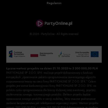
Regulamin
© 2026 - PartyOnline - All Rights reserved
Łączna wartość projektu na dzień 31.10.2023 to 3 200 000,00 PLN
PARTYONLINE SP. Z O.O. SP.K. realizuje projekt dofinansowany z funduszy
europejskich „opracowanie pakietu oprogramowania zawierającego algorytm
rozpoznawania twarzy na rzecz firmy PARTYONLINE SP. Z O.O. SP.K.”. Celem
projektu jest wzrost konkurencyjności firmy PARTYONLINE SP. Z O.O. SP.K. na
polskim rynku oprogramowania dla branży klubowej oraz eventowej, poprzez
zaoferowanie nowego, innowacyjnego produktu. Efektem projektu będzie
opracowanie nowego produktu w wersji mobilnej, który znaczne podniesienie
zarówno bezpieczeństwo jak i efektywność organizacji imprez. Wartość projektu
wynosi: 282 900,00 PLN, z czego 195 500,00 PLN dofinansowanie ze środków