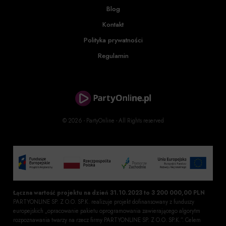
Blog
Kontakt
Polityka prywatności
Regulamin
© 2026 - PartyOnline - All Rights reserved
Łączna wartość projektu na dzień 31.10.2023 to 3 200 000,00 PLN
PARTYONLINE SP. Z O.O. SP.K. realizuje projekt dofinansowany z funduszy
europejskich „opracowanie pakietu oprogramowania zawierającego algorytm
rozpoznawania twarzy na rzecz firmy PARTYONLINE SP. Z O.O. SP.K.”. Celem