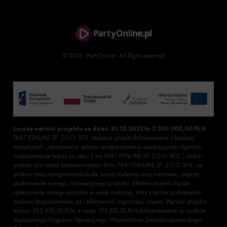
© 2026 - PartyOnline - All Rights reserved
Łączna wartość projektu na dzień 31.10.2023 to 3 200 000,00 PLN
PARTYONLINE SP. Z O.O. SP.K. realizuje projekt dofinansowany z funduszy
europejskich „opracowanie pakietu oprogramowania zawierającego algorytm
rozpoznawania twarzy na rzecz firmy PARTYONLINE SP. Z O.O. SP.K.”. Celem
projektu jest wzrost konkurencyjności firmy PARTYONLINE SP. Z O.O. SP.K. na
polskim rynku oprogramowania dla branży klubowej oraz eventowej, poprzez
zaoferowanie nowego, innowacyjnego produktu. Efektem projektu będzie
opracowanie nowego produktu w wersji mobilnej, który znaczne podniesienie
zarówno bezpieczeństwo jak i efektywność organizacji imprez. Wartość projektu
wynosi: 282 900,00 PLN, z czego 195 500,00 PLN dofinansowanie ze środków
Regionalnego Programu Operacyjnego Województwa Zachodniopomorskiego.