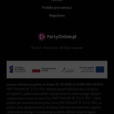
Polityka prywatności
Regulamin
© 2026 - PartyOnline - All Rights reserved
Łączna wartość projektu na dzień 31.10.2023 to 3 200 000,00 PLN
PARTYONLINE SP. Z O.O. SP.K. realizuje projekt dofinansowany z funduszy
europejskich „opracowanie pakietu oprogramowania zawierającego algorytm
rozpoznawania twarzy na rzecz firmy PARTYONLINE SP. Z O.O. SP.K.”. Celem
projektu jest wzrost konkurencyjności firmy PARTYONLINE SP. Z O.O. SP.K. na
polskim rynku oprogramowania dla branży klubowej oraz eventowej, poprzez
zaoferowanie nowego, innowacyjnego produktu. Efektem projektu będzie