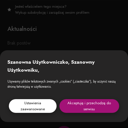
Jesteś właścielem tego miejsca?
Wykup subskrybcję i zarządzaj swoim profilem
Aktualności
Brak postów
Szanowna Użytkowniczko, Szanowny
Użytkowniku,
Używamy plików tekstowych zwanych „cookies” („ciasteczka”), by uczynić naszą
stronę łatwiejszą w użytkowaniu.
Ustawienia
Akceptuję i przechodzę do
zaawansowane
serwisu