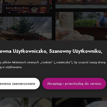
owna Użytkowniczko, Szanowny Użytkowniku,
 plików tekstowych zwanych „cookies” („ciasteczka”), by uczynić naszą stronę
zą w użytkowaniu.
tawienia zaawansowane
Akceptuję i przechodzę do serwisu