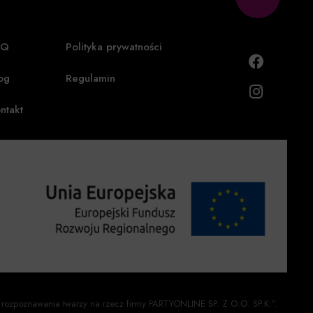
AQ
Polityka prywatności
og
Regulamin
ntakt
 rozpoznawania twarzy na rzecz firmy PARTYONLINE SP. Z O.O. SP.K.”.