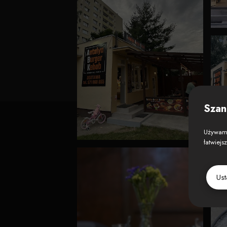
Szan
Używamy
łatwiejs
Us