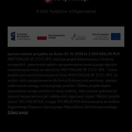
© 2026 - PartyOnline - All Rights reserved
Łączna wartość projektu na dzień 31.10.2023 to 3 200 000,00 PLN
PARTYONLINE SP. Z O.O. SP.K. realizuje projekt dofinansowany z funduszy
europejskich „opracowanie pakietu oprogramowania zawierającego algorytm
rozpoznawania twarzy na rzecz firmy PARTYONLINE SP. Z O.O. SP.K.”. Celem
projektu jest wzrost konkurencyjności firmy PARTYONLINE SP. Z O.O. SP.K. na
polskim rynku oprogramowania dla branży klubowej oraz eventowej, poprzez
zaoferowanie nowego, innowacyjnego produktu. Efektem projektu będzie
opracowanie nowego produktu w wersji mobilnej, który znaczne podniesienie
zarówno bezpieczeństwo jak i efektywność organizacji imprez. Wartość projektu
wynosi: 282 900,00 PLN, z czego 195 500,00 PLN dofinansowanie ze środków
Regionalnego Programu Operacyjnego Województwa Zachodniopomorskiego.
Zobacz więcej