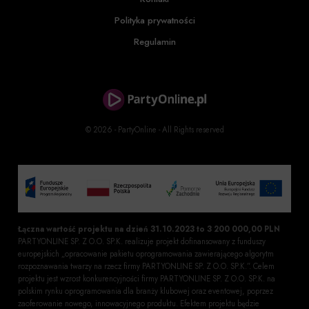
Polityka prywatności
Regulamin
© 2026 - PartyOnline - All Rights reserved
Łączna wartość projektu na dzień 31.10.2023 to 3 200 000,00 PLN
PARTYONLINE SP. Z O.O. SP.K. realizuje projekt dofinansowany z funduszy
europejskich „opracowanie pakietu oprogramowania zawierającego algorytm
rozpoznawania twarzy na rzecz firmy PARTYONLINE SP. Z O.O. SP.K.”. Celem
projektu jest wzrost konkurencyjności firmy PARTYONLINE SP. Z O.O. SP.K. na
polskim rynku oprogramowania dla branży klubowej oraz eventowej, poprzez
zaoferowanie nowego, innowacyjnego produktu. Efektem projektu będzie