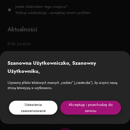
Jesteś właścielem tego miejsca?
Wykup subskrybcję i zarządzaj swoim profilem
Aktualności
Brak postów
Szanowna Użytkowniczko, Szanowny
Użytkowniku,
Używamy plików tekstowych zwanych „cookies” („ciasteczka”), by uczynić naszą
stronę łatwiejszą w użytkowaniu.
Ustawienia
Akceptuję i przechodzę do
zaawansowane
serwisu