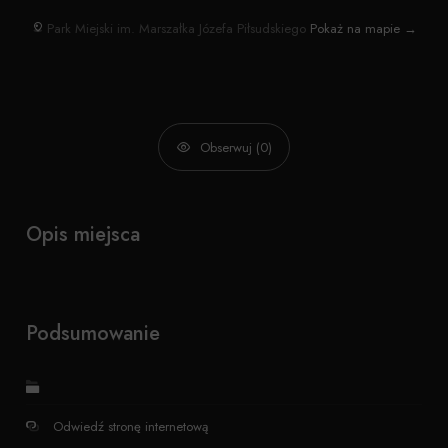
Park Miejski im. Marszałka Józefa Piłsudskiego
Pokaż na mapie →
Obserwuj (0)
Opis miejsca
Podsumowanie
Odwiedź stronę internetową