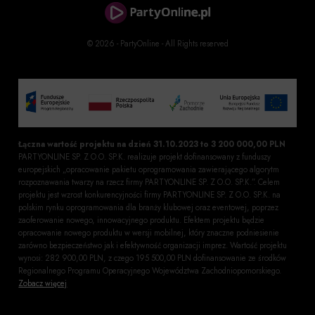
© 2026 - PartyOnline - All Rights reserved
Łączna wartość projektu na dzień 31.10.2023 to 3 200 000,00 PLN
PARTYONLINE SP. Z O.O. SP.K. realizuje projekt dofinansowany z funduszy
europejskich „opracowanie pakietu oprogramowania zawierającego algorytm
rozpoznawania twarzy na rzecz firmy PARTYONLINE SP. Z O.O. SP.K.”. Celem
projektu jest wzrost konkurencyjności firmy PARTYONLINE SP. Z O.O. SP.K. na
polskim rynku oprogramowania dla branży klubowej oraz eventowej, poprzez
zaoferowanie nowego, innowacyjnego produktu. Efektem projektu będzie
opracowanie nowego produktu w wersji mobilnej, który znaczne podniesienie
zarówno bezpieczeństwo jak i efektywność organizacji imprez. Wartość projektu
wynosi: 282 900,00 PLN, z czego 195 500,00 PLN dofinansowanie ze środków
Regionalnego Programu Operacyjnego Województwa Zachodniopomorskiego.
Zobacz więcej