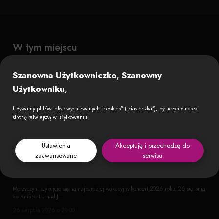
W tym miejscu
Szanowna Użytkowniczko, Szanowny
Użytkowniku,
Używamy plików tekstowych zwanych „cookies” („ciasteczka”), by uczynić naszą
stronę łatwiejszą w użytkowaniu.
Ustawienia
Akceptuję i przechodzę do
zaawansowane
serwisu
SKOLIM NAD MIEDWIEM!
Morzyczyn, szykujcie się na najbardziej wakacyjny koncert 2026 roku. 26 sierpnia
do Amfiteatru nad J...
26 sierpnia 2026 o 20:00