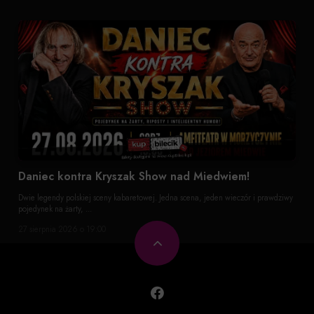
Daniec kontra Kryszak Show nad Miedwiem!
Dwie legendy polskiej sceny kabaretowej. Jedna scena, jeden wieczór i prawdziwy
pojedynek na żarty, ...
27 sierpnia 2026 o 19:00