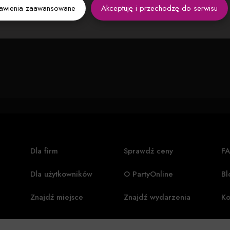
tawienia zaawansowane
Akceptuję i przechodzę do serwisu
Dla firm
Sprawdź ceny
F
Dla użytkowników
O PartyOnline
Bl
Znajdź miejsce
Znajdź wydarzenia
Ko