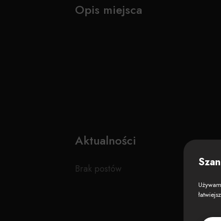
Opis miejsca
Aktualności
Szan
Brak postów
Używamy
łatwiejs