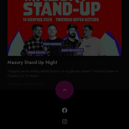
Mazury Stand-Up Night
Przygotuj się na solidną dawkę humoru w wyjątkowej scenerii Twierdzy Boyen w
Giżycku! Już 14 sierpni...
14 sierpnia 2026 o 19:00