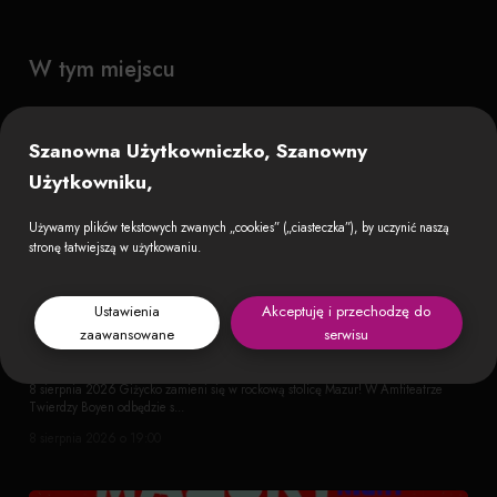
W tym miejscu
Szanowna Użytkowniczko, Szanowny
Użytkowniku,
Używamy plików tekstowych zwanych „cookies” („ciasteczka”), by uczynić naszą
stronę łatwiejszą w użytkowaniu.
Ustawienia
Akceptuję i przechodzę do
zaawansowane
serwisu
AFROMENTAL | CLOSTERKELLER | HAŃBA! | MOJRA
8 sierpnia 2026 Giżycko zamieni się w rockową stolicę Mazur! W Amfiteatrze
Twierdzy Boyen odbędzie s...
8 sierpnia 2026 o 19:00