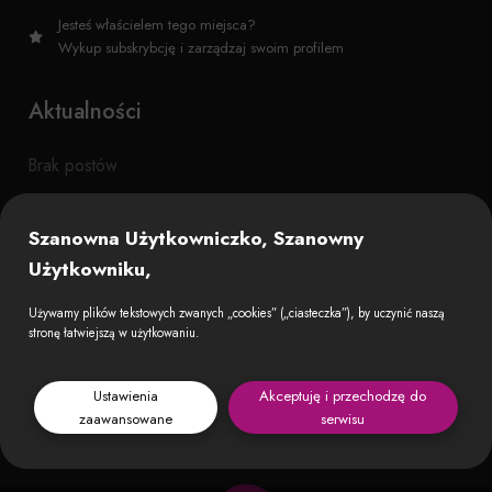
Jesteś właścielem tego miejsca?
Wykup subskrybcję i zarządzaj swoim profilem
Aktualności
Brak postów
Szanowna Użytkowniczko, Szanowny
Użytkowniku,
Używamy plików tekstowych zwanych „cookies” („ciasteczka”), by uczynić naszą
stronę łatwiejszą w użytkowaniu.
Ustawienia
Akceptuję i przechodzę do
zaawansowane
serwisu