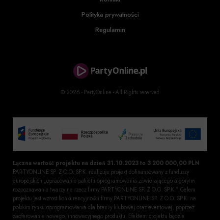
Polityka prywatności
Regulamin
© 2026 - PartyOnline - All Rights reserved
Łączna wartość projektu na dzień 31.10.2023 to 3 200 000,00 PLN
PARTYONLINE SP. Z O.O. SP.K. realizuje projekt dofinansowany z funduszy
europejskich „opracowanie pakietu oprogramowania zawierającego algorytm
rozpoznawania twarzy na rzecz firmy PARTYONLINE SP. Z O.O. SP.K.”. Celem
projektu jest wzrost konkurencyjności firmy PARTYONLINE SP. Z O.O. SP.K. na
polskim rynku oprogramowania dla branży klubowej oraz eventowej, poprzez
zaoferowanie nowego, innowacyjnego produktu. Efektem projektu będzie