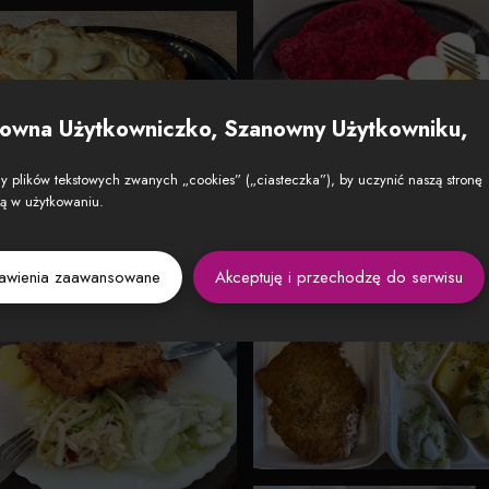
owna Użytkowniczko, Szanowny Użytkowniku,
 plików tekstowych zwanych „cookies” („ciasteczka”), by uczynić naszą stronę
zą w użytkowaniu.
tawienia zaawansowane
Akceptuję i przechodzę do serwisu