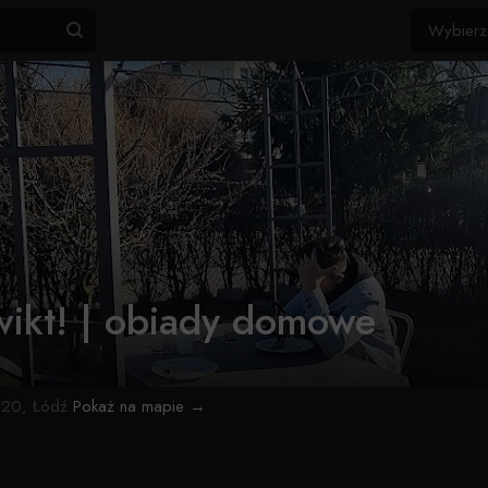
wikt! | obiady domowe
 20, Łódź
Pokaż na mapie →