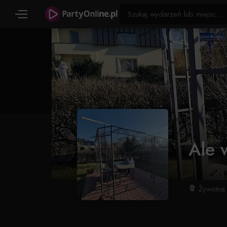
Ale 
Żywotna