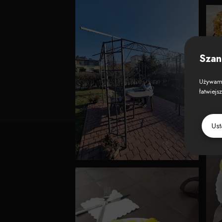
Szan
Używamy
łatwiejs
Us