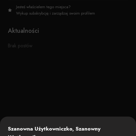
Jesteś właścielem tego miejsca?
Wykup subskrybcję i zarządzaj swoim profilem
Aktualności
Brak postów
Szanowna Użytkowniczko, Szanowny