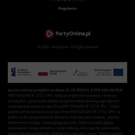
Regulamin
© 2026 - PartyOnline - All Rights reserved
Łączna wartość projektu na dzień 31.10.2023 to 3 200 000,00 PLN
PARTYONLINE SP. Z O.O. SP.K. realizuje projekt dofinansowany z funduszy
europejskich „opracowanie pakietu oprogramowania zawierającego algorytm
rozpoznawania twarzy na rzecz firmy PARTYONLINE SP. Z O.O. SP.K.”. Celem
projektu jest wzrost konkurencyjności firmy PARTYONLINE SP. Z O.O. SP.K. na
polskim rynku oprogramowania dla branży klubowej oraz eventowej, poprzez
zaoferowanie nowego, innowacyjnego produktu. Efektem projektu będzie
opracowanie nowego produktu w wersji mobilnej, który znaczne podniesienie
zarówno bezpieczeństwo jak i efektywność organizacji imprez. Wartość projektu