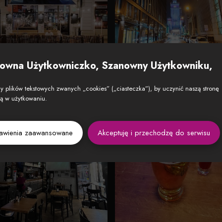
owna Użytkowniczko, Szanowny Użytkowniku,
 plików tekstowych zwanych „cookies” („ciasteczka”), by uczynić naszą stronę
zą w użytkowaniu.
tawienia zaawansowane
Akceptuję i przechodzę do serwisu