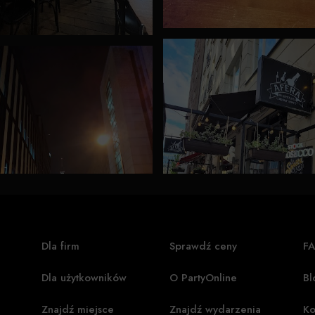
Dla firm
Sprawdź ceny
F
Dla użytkowników
O PartyOnline
Bl
Znajdź miejsce
Znajdź wydarzenia
Ko