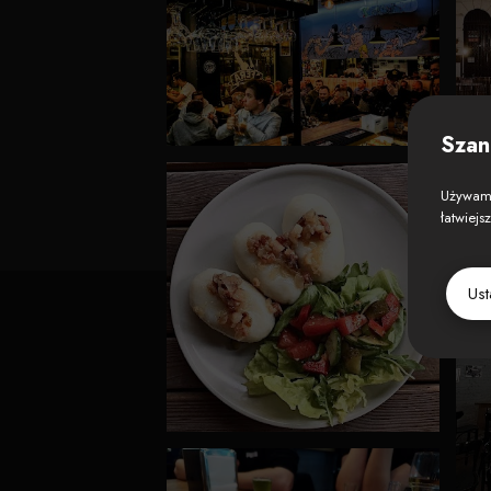
Szan
Używamy
łatwiejs
Us