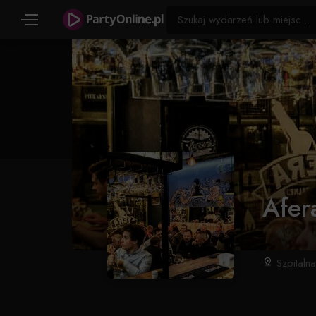
Afer
Szpitaln