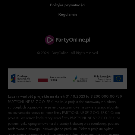
Polityka prywatności
Regulamin
© 2026 - PartyOnline - All Rights reserved
Łączna wartość projektu na dzień 31.10.2023 to 3 200 000,00 PLN
PARTYONLINE SP. Z O.O. SP.K. realizuje projekt dofinansowany z funduszy
europejskich „opracowanie pakietu oprogramowania zawierającego algorytm
rozpoznawania twarzy na rzecz firmy PARTYONLINE SP. Z O.O. SP.K.”. Celem
projektu jest wzrost konkurencyjności firmy PARTYONLINE SP. Z O.O. SP.K. na
polskim rynku oprogramowania dla branży klubowej oraz eventowej, poprzez
zaoferowanie nowego, innowacyjnego produktu. Efektem projektu będzie
opracowanie nowego produktu w wersji mobilnej, który znaczne podniesienie