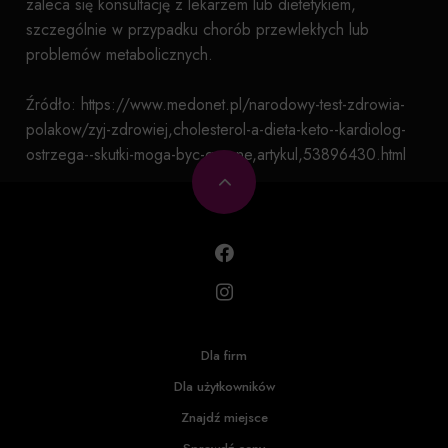
zaleca się konsultację z lekarzem lub dietetykiem,
szczególnie w przypadku chorób przewlekłych lub
problemów metabolicznych.
Źródło: https://www.medonet.pl/narodowy-test-zdrowia-
polakow/zyj-zdrowiej,cholesterol-a-dieta-keto--kardiolog-
ostrzega--skutki-moga-byc-grozne,artykul,53896430.html
Dla firm
Dla użytkowników
Znajdź miejsce