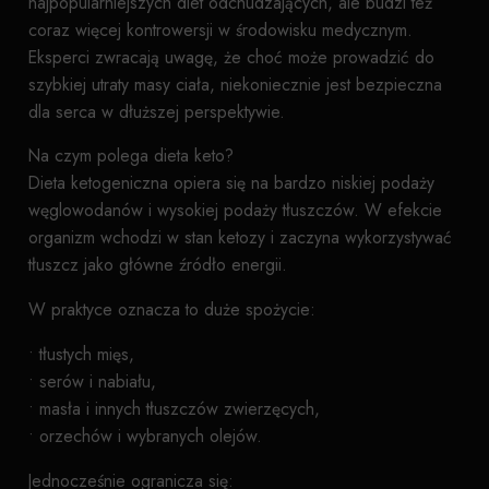
najpopularniejszych diet odchudzających, ale budzi też
coraz więcej kontrowersji w środowisku medycznym.
Eksperci zwracają uwagę, że choć może prowadzić do
szybkiej utraty masy ciała, niekoniecznie jest bezpieczna
dla serca w dłuższej perspektywie.
Na czym polega dieta keto?
Dieta ketogeniczna opiera się na bardzo niskiej podaży
węglowodanów i wysokiej podaży tłuszczów. W efekcie
organizm wchodzi w stan ketozy i zaczyna wykorzystywać
tłuszcz jako główne źródło energii.
W praktyce oznacza to duże spożycie:
• tłustych mięs,
• serów i nabiału,
• masła i innych tłuszczów zwierzęcych,
• orzechów i wybranych olejów.
Jednocześnie ogranicza się: