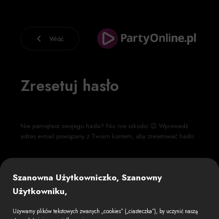
Wróć
Zresetuj hasło
Nie pamiętasz swojego hasła? Nic nie szkodzi 😉 Wprowadź
adres e-mail powiązany z Twoim kontem, aby zresetować hasło.
Szanowna Użytkowniczko, Szanowny
E-mail
Użytkowniku,
Używamy plików tekstowych zwanych „cookies” („ciasteczka”), by uczynić naszą