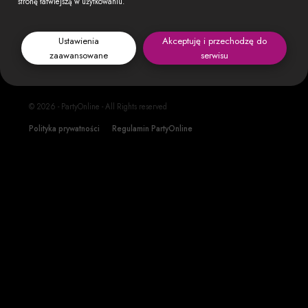
stronę łatwiejszą w użytkowaniu.
Konynuuj
Ustawienia
Akceptuję i przechodzę do
zaawansowane
serwisu
© 2026 - PartyOnline - All Rights reserved
Polityka prywatności
Regulamin PartyOnline