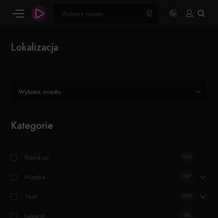
Lokalizacja
Wybierz miasto
Kategorie
Stand-up
1079
Muzyka
2987
Teatr
2679
Kabaret
498