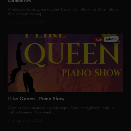
karmelitów
W każdą sobotę wieczorem krużganki klasztoru karmelitów przy ul. Karmelickiej
19 w Krakowie otwieraj...
8 sierpnia 2026 o 20:20
I like Queen - Piano Show
Odkryj na nowo największe przeboje zespołu Queen w wyjątkowym wydaniu
Phillipa Keverena, Amerykański...
8 sierpnia 2026 o 20:30