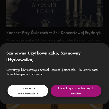
Koncert Przy Świecach w Sali Koncertowej Fryderyk
W przepięknym wnętrzu Sali Koncertowej Fryderyk, oświetlonym jedynie blaskiem
świec posłuchamy kompo...
8 sierpnia 2026 o 21:00
Szanowna Użytkowniczko, Szanowny
Użytkowniku,
Używamy plików tekstowych zwanych „cookies” („ciasteczka”), by uczynić naszą
stronę łatwiejszą w użytkowaniu.
Ustawienia
Akceptuję i przechodzę do
zaawansowane
serwisu