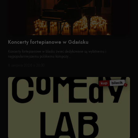
Koncerty fortepianowe w Gdańsku
Koncerty fortepianowe w blasku świec dedykowane są wybitnemu i
najpopularniejszemu polskiemu kompozy...
8 sierpnia 2026 o 20:30