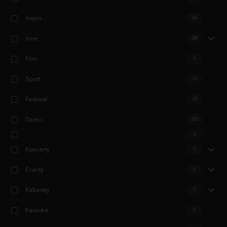
Impro
141
Inne
288
Film
6
Sport
13
Festiwal
32
Dzieci
283
3
Koncerty
0
Eventy
0
Kabarety
0
Karaoke
0