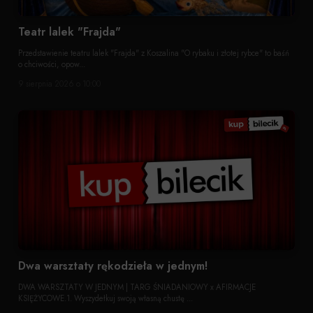
Teatr lalek "Frajda"
Przedstawienie teatru lalek "Frajda" z Koszalina "O rybaku i złotej rybce" to baśń
o chciwości, opow...
9 sierpnia 2026 o 10:00
Dwa warsztaty rękodzieła w jednym!
DWA WARSZTATY W JEDNYM | TARG ŚNIADANIOWY x AFIRMACJE
KSIĘŻYCOWE.1. Wyszydełkuj swoją własną chustę ...