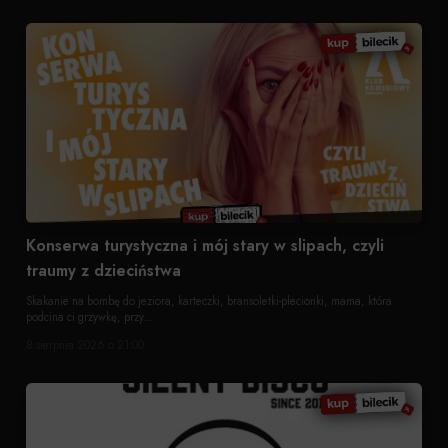
Konserwa turystyczna i mój stary w slipach, czyli
traumy z dzieciństwa
Skakanie na bombę do jeziora, karteczki, bransoletki-plecionki, mama, która
podcina ci grzywkę, przy...
8 sierpnia 2026 o 21:00