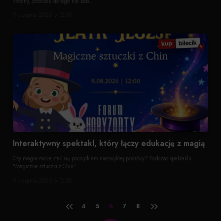
Wodny, podczas którego nie zab...
9 sierpnia 2026 o 12:00
Interaktywny spektakl, który łączy edukację z magią
Czy magia może stać się początkiem niezwykłej podróży? Podczas spektaklu
"Magiczne sztuczki z Chin" ...
9 sierpnia 2026 o 12:00
4
5
6
7
8