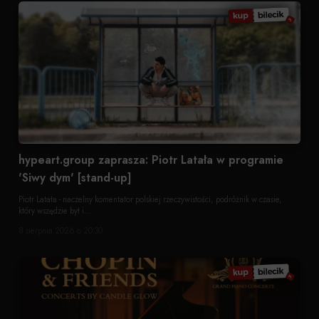
hypeart.group zaprasza: Piotr Latała w programie
'Siwy dym' [stand-up]
Piotr Latała - naczelny komentator polskiej rzeczywistości, podróżnik w czasie,
który wszędzie był i...
8 sierpnia 2026 o 20:30