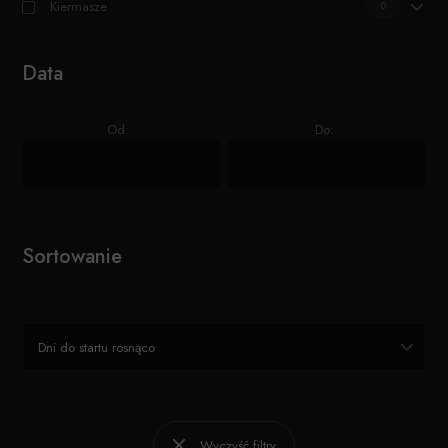
Kiermasze
0
Data
Od:
Do:
Sortowanie
Dni do startu rosnąco
Wyczyść filtry