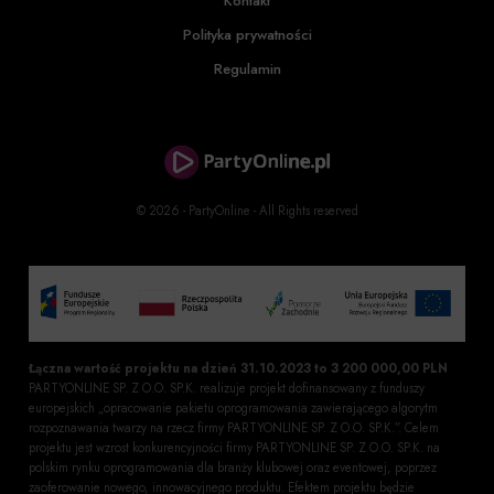
Kontakt
Polityka prywatności
Regulamin
© 2026 - PartyOnline - All Rights reserved
Łączna wartość projektu na dzień 31.10.2023 to 3 200 000,00 PLN
PARTYONLINE SP. Z O.O. SP.K. realizuje projekt dofinansowany z funduszy
europejskich „opracowanie pakietu oprogramowania zawierającego algorytm
rozpoznawania twarzy na rzecz firmy PARTYONLINE SP. Z O.O. SP.K.”. Celem
projektu jest wzrost konkurencyjności firmy PARTYONLINE SP. Z O.O. SP.K. na
polskim rynku oprogramowania dla branży klubowej oraz eventowej, poprzez
zaoferowanie nowego, innowacyjnego produktu. Efektem projektu będzie