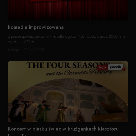
komedia improwizowana
Z pozoru spokojny pensjonat - herbatka o godz. 17.00, sudoku o godz. 20.00, a tu
nagle... trup! W te...
8 sierpnia 2026 o 20:15
Koncert w blasku świec w krużgankach klasztoru