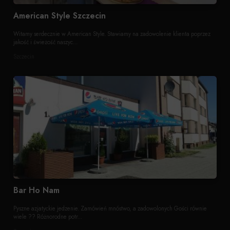
American Style Szczecin
Witamy serdecznie w American Style. Stawiamy na zadowolenie klienta poprzez
jakość i świeżość naszyc...
Szczecin
Bar Ho Nam
Pyszne azjatyckie jedzenie. Zamówień mnóstwo, a zadowolonych Gości równie
wiele ?‍? Różnorodne potr...