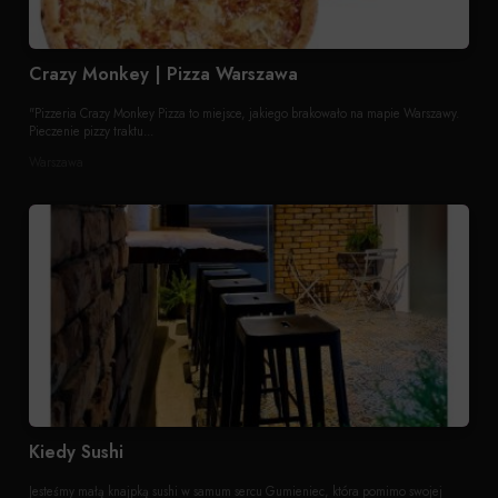
Crazy Monkey | Pizza Warszawa
"Pizzeria Crazy Monkey Pizza to miejsce, jakiego brakowało na mapie Warszawy.
Pieczenie pizzy traktu...
Warszawa
Kiedy Sushi
Jesteśmy małą knajpką sushi w samum sercu Gumieniec, która pomimo swojej