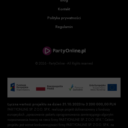
Blog
Kontakt
Polityka prywatności
Regulamin
© 2026 - PartyOnline - All Rights reserved
Łączna wartość projektu na dzień 31.10.2023 to 3 200 000,00 PLN
PARTYONLINE SP. Z O.O. SP.K. realizuje projekt dofinansowany z funduszy
europejskich „opracowanie pakietu oprogramowania zawierającego algorytm
rozpoznawania twarzy na rzecz firmy PARTYONLINE SP. Z O.O. SP.K.”. Celem
projektu jest wzrost konkurencyjności firmy PARTYONLINE SP. Z O.O. SP.K. na