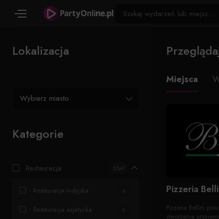
Lokalizacja
Przegląda
Miejsca
W
Wybierz miasto
Kategorie
Restauracja
2541
Pizzeria Belli
Restauracja indyjska
4
Pizzeria Bellini po
Restauracja azjatycka
2
stworzenia przyjem