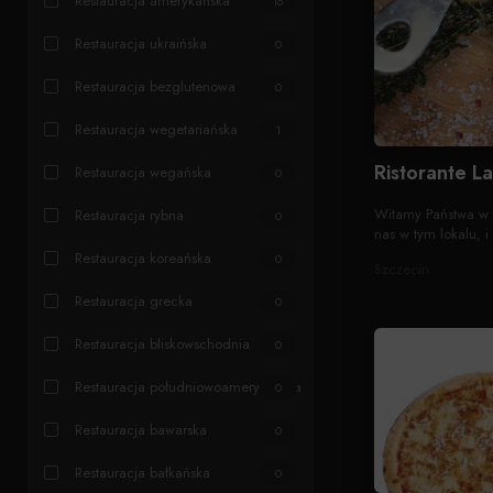
Restauracja amerykańska
16
Restauracja ukraińska
0
Restauracja bezglutenowa
0
Restauracja wegetariańska
1
Ristorante L
Restauracja wegańska
0
Witamy Państwa w św
Restauracja rybna
0
nas w tym lokalu, 
Restauracja koreańska
0
Szczecin
Restauracja grecka
0
Restauracja bliskowschodnia
0
Restauracja południowoamerykańska
0
Restauracja bawarska
0
Restauracja bałkańska
0