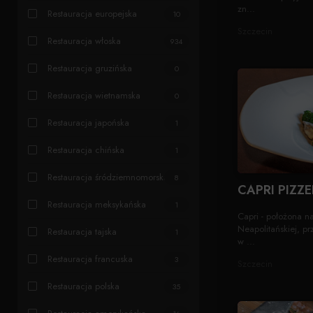
zn...
Restauracja europejska
10
Szczecin
Restauracja włoska
934
Restauracja gruzińska
0
Restauracja wietnamska
0
Restauracja japońska
1
Restauracja chińska
1
Restauracja śródziemnomorska
8
CAPRI PIZZE
Restauracja meksykańska
1
Capri - położona n
Neapolitańskiej, p
Restauracja tajska
1
w ...
Restauracja francuska
3
Szczecin
Restauracja polska
35