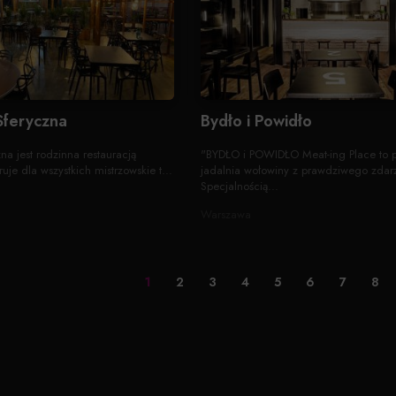
Sferyczna
Bydło i Powidło
na jest rodzinna restauracją
"BYDŁO i POWIDŁO Meat-ing Place to p
uje dla wszystkich mistrzowskie t...
jadalnia wołowiny z prawdziwego zdar
Specjalnością...
Warszawa
1
2
3
4
5
6
7
8