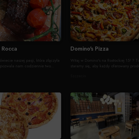
a Rocca
Domino's Pizza
iecie naszej pasji, która złączyła
Witaj w Domino's na Rostockiej 15! ? T
i pozwala nam codziennie two...
staramy się, aby każdy oferowany produ
Szczecin