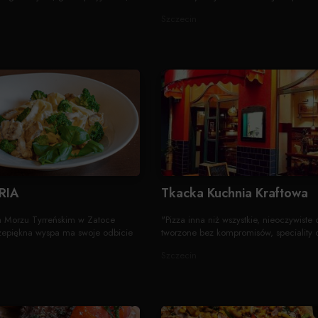
Szczecin
RIA
Tkacka Kuchnia Kraftowa
a Morzu Tyrreńskim w Zatoce
"Pizza inna niż wszystkie, nieoczywiste 
rzepiękna wyspa ma swoje odbicie
tworzone bez kompromisów, speciality c
Szczecin