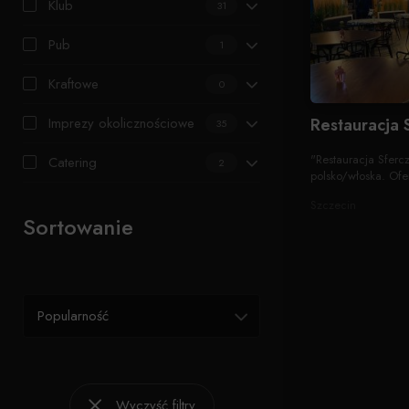
Klub
31
Pub
1
Kraftowe
0
Imprezy okolicznościowe
Restauracja 
35
"Restauracja Sfercz
Catering
2
polsko/włoska. Ofer
Szczecin
Sortowanie
Popularność
Wyczyść filtry