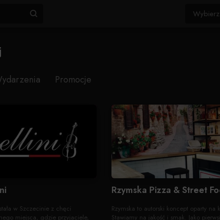
j
ydarzenia
Promocje
ni
Rzymska Pizza & Street F
wstała w Szczecinie z chęci
Rzymska to autorski koncept oparty na
nego miejsca, gdzie przyjaciele,
Stawiamy na jakość i smak. Jako pierwsi 