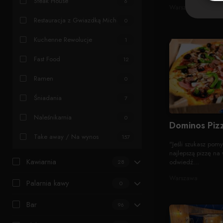
Steak House
6
Warszawa
Restauracja z Gwiazdką Michelin
0
Kuchenne Rewolucje
1
Fast Food
12
Ramen
0
Śniadania
7
Naleśnikarnia
0
Dominos Piz
Take away / Na wynos
157
"Jeśli szukasz pomy
najlepszą pizzę na
Kawiarnia
odwiedź...
28
Warszawa
Palarnia kawy
0
Bar
96