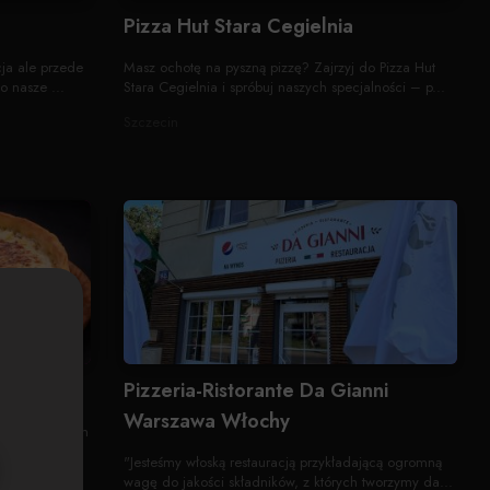
Pizza Hut Stara Cegielnia
cja ale przede
Masz ochotę na pyszną pizzę? Zajrzyj do Pizza Hut
o nasze ...
Stara Cegielnia i spróbuj naszych specjalności – p...
Szczecin
Pizzeria-Ristorante Da Gianni
Warszawa Włochy
yjna deep dish
Pie. Waga...
"Jesteśmy włoską restauracją przykładającą ogromną
wagę do jakości składników, z których tworzymy da...