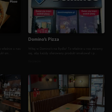
Domino's Pizza
o właśnie u nas
Witaj w Domino's na Rydla! To właśnie u nas staramy
kt sm...
się, aby każdy oferowany produkt smakował i p...
Szczecin